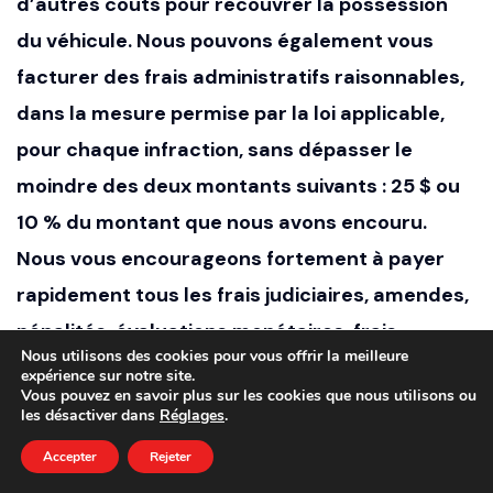
d’autres coûts pour recouvrer la possession
du véhicule. Nous pouvons également vous
facturer des frais administratifs raisonnables,
dans la mesure permise par la loi applicable,
pour chaque infraction, sans dépasser le
moindre des deux montants suivants : 25 $ ou
10 % du montant que nous avons encouru.
Nous vous encourageons fortement à payer
rapidement tous les frais judiciaires, amendes,
pénalités, évaluations monétaires, frais,
Nous utilisons des cookies pour vous offrir la meilleure
surtaxes ou autres frais imposés directement
expérience sur notre site.
Vous pouvez en savoir plus sur les cookies que nous utilisons ou
au tribunal, au gouvernement du comté ou à
les désactiver dans
Réglages
.
toute autre agence gouvernementale
Accepter
Rejeter
appropriée, et à nous fournir une preuve de